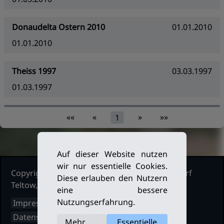
Donaudelta Ostern 2010
01.01.2010
01.01.2010
Theiss 1997
03.03.1997
01.03.1997
««
«
»
»»
1
Auf dieser Website nutzen
wir nur essentielle Cookies.
Copyright Ruderclub Kleinmachnow Stahnsdorf
Diese erlauben den Nutzern
Teltow, 2026. Alle Rechte vorbehalten.
eine bessere
Nutzungserfahrung.
Impressum
Datenschutz
Mehr
Essentielle