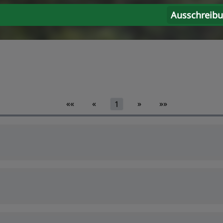
Ausschreib
««
«
»
»»
1