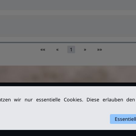
««
«
»
»»
1
026. Alle
Impressum
tzen wir nur essentielle Cookies. Diese erlauben de
Datenschutz
Archiv
Essentiel