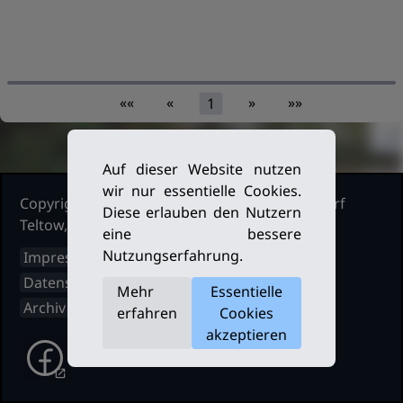
««
«
»
»»
1
Auf dieser Website nutzen
wir nur essentielle Cookies.
Copyright Ruderclub Kleinmachnow Stahnsdorf
Diese erlauben den Nutzern
Teltow, 2026. Alle Rechte vorbehalten.
eine bessere
Nutzungserfahrung.
Impressum
Datenschutz
Mehr
Essentielle
Archiv
erfahren
Cookies
akzeptieren