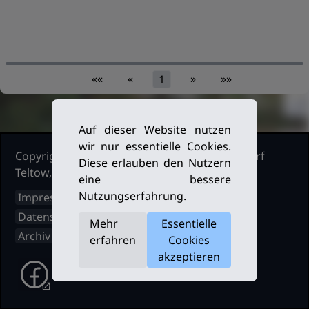
««
«
»
»»
1
Auf dieser Website nutzen
wir nur essentielle Cookies.
Copyright Ruderclub Kleinmachnow Stahnsdorf
Diese erlauben den Nutzern
Teltow, 2026. Alle Rechte vorbehalten.
eine bessere
Nutzungserfahrung.
Impressum
Datenschutz
Mehr
Essentielle
Archiv
erfahren
Cookies
akzeptieren