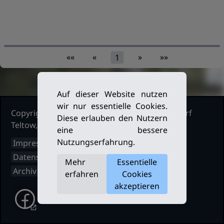
««
«
»
»»
1
Auf dieser Website nutzen
wir nur essentielle Cookies.
Copyright Ruderclub Kleinmachnow Stahnsdorf
Diese erlauben den Nutzern
Teltow, 2026. Alle Rechte vorbehalten.
eine bessere
Nutzungserfahrung.
Impressum
Datenschutz
Mehr
Essentielle
Archiv
erfahren
Cookies
akzeptieren