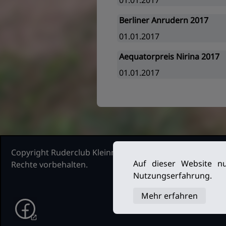
01.01.2017
Berliner Anrudern 2017
01.01.2017
Aequatorpreis Nirina 2017
01.01.2017
Copyright Ruderclub Kleinmachnow Stahnsdorf Teltow, 2
Auf dieser Website nu
Rechte vorbehalten.
Nutzungserfahrung.
Mehr erfahren