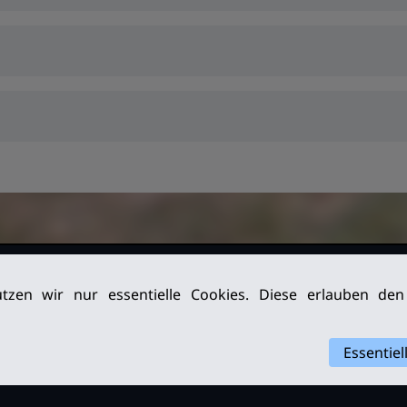
026. Alle
Impressum
tzen wir nur essentielle Cookies. Diese erlauben de
Datenschutz
Archiv
Essentiel