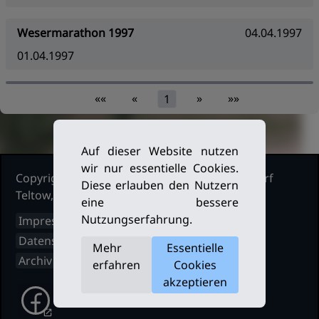
Wesermarathon 1997
04.04.1997
01.04.1997
««
«
»
»»
1
Auf dieser Website nutzen
wir nur essentielle Cookies.
Copyright Ruderclub Kleinmachnow Stahnsdorf
Diese erlauben den Nutzern
Teltow, 2026. Alle Rechte vorbehalten.
eine bessere
Nutzungserfahrung.
Impressum
Datenschutz
Mehr
Essentielle
Archiv
erfahren
Cookies
akzeptieren