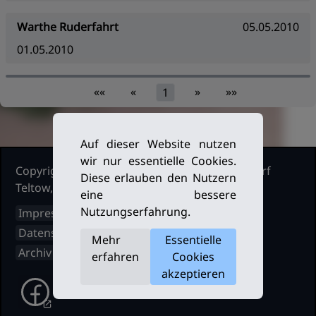
Warthe Ruderfahrt
05.05.2010
01.05.2010
««
«
»
»»
1
Auf dieser Website nutzen
wir nur essentielle Cookies.
Copyright Ruderclub Kleinmachnow Stahnsdorf
Diese erlauben den Nutzern
Teltow, 2026. Alle Rechte vorbehalten.
eine bessere
Nutzungserfahrung.
Impressum
Datenschutz
Mehr
Essentielle
Archiv
erfahren
Cookies
akzeptieren