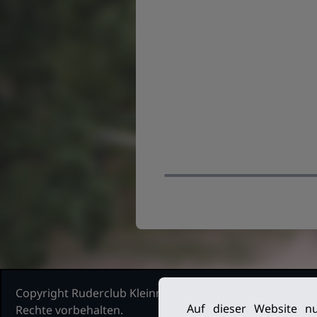
Copyright Ruderclub Kleinmachnow Stahnsdorf Teltow, 2
Auf dieser Website nu
Rechte vorbehalten.