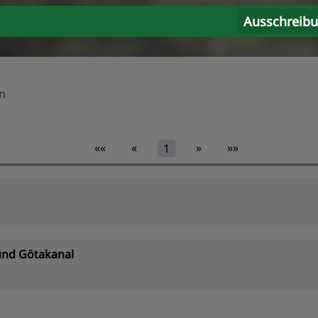
Ausschreib
n
««
«
»
»»
1
und Götakanal