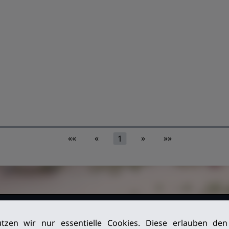
««
«
»
»»
1
026. Alle
Impressum
tzen wir nur essentielle Cookies. Diese erlauben de
Datenschutz