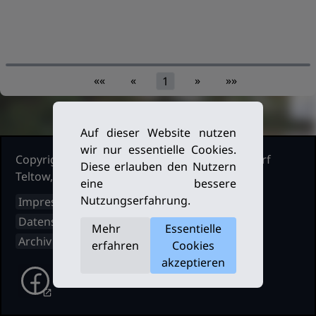
««
«
»
»»
1
Auf dieser Website nutzen
wir nur essentielle Cookies.
Copyright Ruderclub Kleinmachnow Stahnsdorf
Diese erlauben den Nutzern
Teltow, 2026. Alle Rechte vorbehalten.
eine bessere
Nutzungserfahrung.
Impressum
Datenschutz
Mehr
Essentielle
Archiv
erfahren
Cookies
akzeptieren