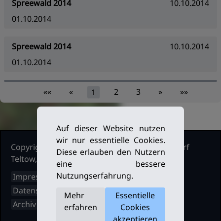
Spreewald 2014
10.10.2014
01.10.2014
Spreewald 2014
10.10.2014
01.10.2014
««
«
2
3
»
»»
1
Auf dieser Website nutzen
wir nur essentielle Cookies.
Copyright Ruderclub Kleinmachnow Stahnsdorf
Diese erlauben den Nutzern
Teltow, 2026. Alle Rechte vorbehalten.
eine bessere
Nutzungserfahrung.
Impressum
Datenschutz
Mehr
Essentielle
Archiv
erfahren
Cookies
akzeptieren