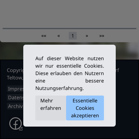
««
«
»
»»
1
Auf dieser Website nutzen
wir nur essentielle Cookies.
Copyright Ruderclub Kleinmachnow Stahnsdorf
Diese erlauben den Nutzern
Teltow, 2026. Alle Rechte vorbehalten.
eine bessere
Nutzungserfahrung.
Impressum
Datenschutz
Mehr
Essentielle
Archiv
erfahren
Cookies
akzeptieren