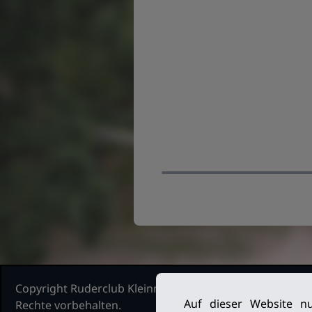
Copyright Ruderclub Kleinmachnow Stahnsdorf Teltow, 2
Auf dieser Website nu
Rechte vorbehalten.