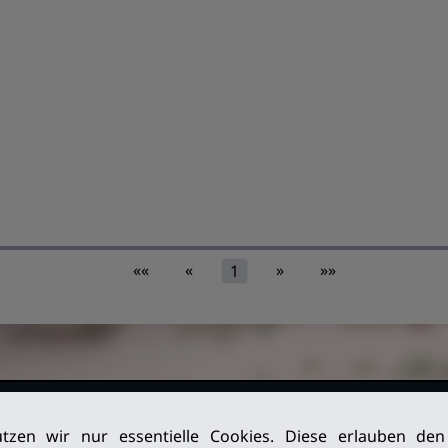
««
«
»
»»
1
026. Alle
Impressum
tzen wir nur essentielle Cookies. Diese erlauben de
Datenschutz