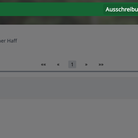
Ausschreib
ner Haff
««
«
»
»»
1