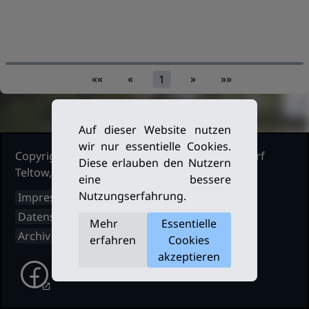
««
«
»
»»
1
Auf dieser Website nutzen
wir nur essentielle Cookies.
Copyright Ruderclub Kleinmachnow Stahnsdorf
Diese erlauben den Nutzern
Teltow, 2026. Alle Rechte vorbehalten.
eine bessere
Nutzungserfahrung.
Impressum
Datenschutz
Mehr
Essentielle
Archiv
erfahren
Cookies
akzeptieren