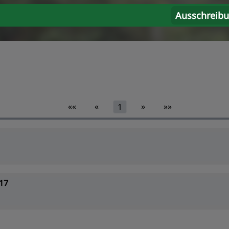
Ausschreib
««
«
»
»»
1
17