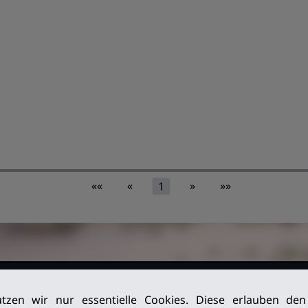
««
«
»
»»
1
026. Alle
Impressum
tzen wir nur essentielle Cookies. Diese erlauben de
Datenschutz