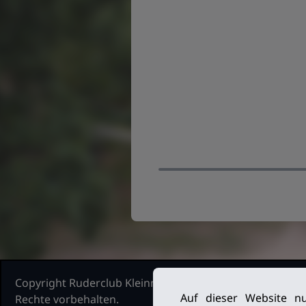
Copyright Ruderclub Kleinmachnow Stahnsdorf Teltow, 2
Auf dieser Website nu
Rechte vorbehalten.