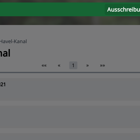
Ausschreib
Havel-Kanal
nal
««
«
»
»»
1
021