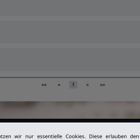
««
«
»
»»
1
026. Alle
Impressum
tzen wir nur essentielle Cookies. Diese erlauben de
Datenschutz