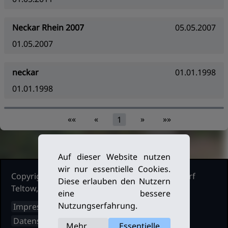
Neckar Rhein 2007
05.05.2007
01.05.2007
neckar
01.01.1998
01.01.1998
««
«
»
»»
1
Auf dieser Website nutzen
wir nur essentielle Cookies.
Copyright Ruderclub Kleinmachnow Stahnsdorf
Diese erlauben den Nutzern
Teltow, 2026. Alle Rechte vorbehalten.
eine bessere
Nutzungserfahrung.
Impressum
Datenschutz
Mehr
Essentielle