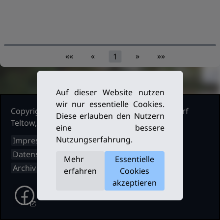
««
«
»
»»
1
Auf dieser Website nutzen
wir nur essentielle Cookies.
Copyright Ruderclub Kleinmachnow Stahnsdorf
Diese erlauben den Nutzern
Teltow, 2026. Alle Rechte vorbehalten.
eine bessere
Nutzungserfahrung.
Impressum
Datenschutz
Mehr
Essentielle
Archiv
erfahren
Cookies
akzeptieren