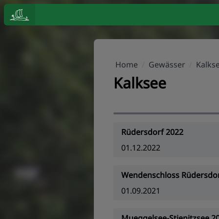
Home
/
Gewässer
/
Kalks
Kalksee
Rüdersdorf 2022
01.12.2022
Wendenschloss Rüdersdor
01.09.2021
Mueggelsee-Stienitzsee 2