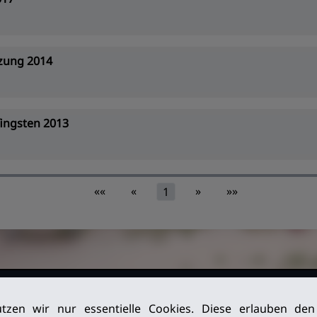
zung 2014
ingsten 2013
««
«
»
»»
1
026. Alle
Impressum
tzen wir nur essentielle Cookies. Diese erlauben de
Datenschutz