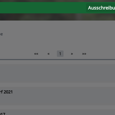
Ausschreib
ee
««
«
»
»»
1
f 2021
017