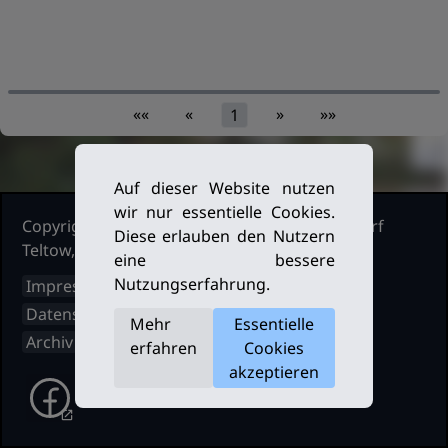
««
«
»
»»
1
Auf dieser Website nutzen
wir nur essentielle Cookies.
Copyright Ruderclub Kleinmachnow Stahnsdorf
Diese erlauben den Nutzern
Teltow, 2026. Alle Rechte vorbehalten.
eine bessere
Nutzungserfahrung.
Impressum
Datenschutz
Mehr
Essentielle
Archiv
erfahren
Cookies
akzeptieren