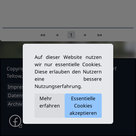
««
«
»
»»
1
Auf dieser Website nutzen
wir nur essentielle Cookies.
Copyright Ruderclub Kleinmachnow Stahnsdorf
Diese erlauben den Nutzern
Teltow, 2026. Alle Rechte vorbehalten.
eine bessere
Nutzungserfahrung.
Impressum
Datenschutz
Mehr
Essentielle
Archiv
erfahren
Cookies
akzeptieren