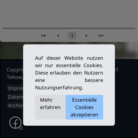
««
«
»
»»
1
Auf dieser Website nutzen
wir nur essentielle Cookies.
Copyright Ruderclub Kleinmachnow Stahnsdorf
Diese erlauben den Nutzern
Teltow, 2026. Alle Rechte vorbehalten.
eine bessere
Nutzungserfahrung.
Impressum
Datenschutz
Mehr
Essentielle
Archiv
erfahren
Cookies
akzeptieren