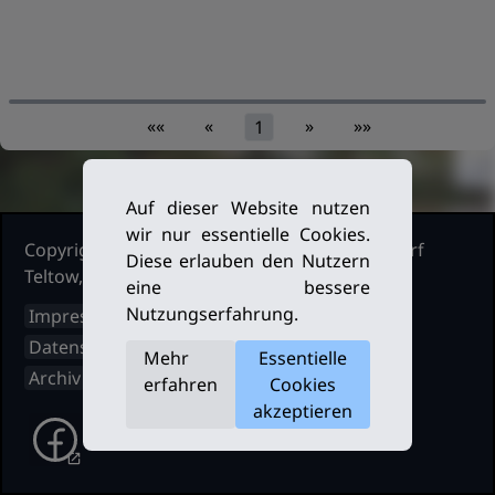
««
«
»
»»
1
Auf dieser Website nutzen
wir nur essentielle Cookies.
Copyright Ruderclub Kleinmachnow Stahnsdorf
Diese erlauben den Nutzern
Teltow, 2026. Alle Rechte vorbehalten.
eine bessere
Nutzungserfahrung.
Impressum
Datenschutz
Mehr
Essentielle
Archiv
erfahren
Cookies
akzeptieren