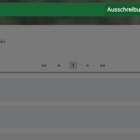
Ausschreib
oki
««
«
»
»»
1