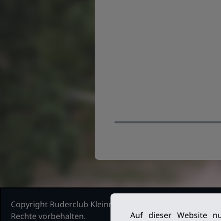
Copyright Ruderclub Kleinmachnow Stahnsdorf Teltow, 2
Auf dieser Website nu
Rechte vorbehalten.