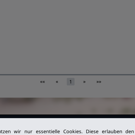
««
«
»
»»
1
026. Alle
Impressum
tzen wir nur essentielle Cookies. Diese erlauben de
Datenschutz