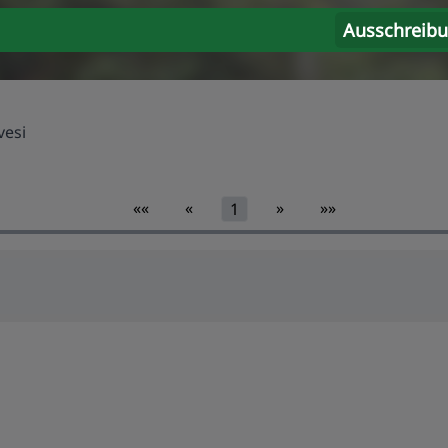
Ausschreib
vesi
««
«
»
»»
1