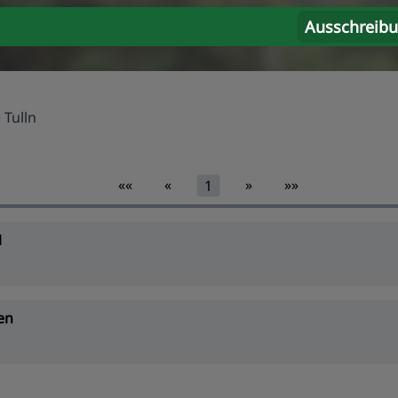
Ausschreib
 Tulln
««
«
»
»»
1
1
en