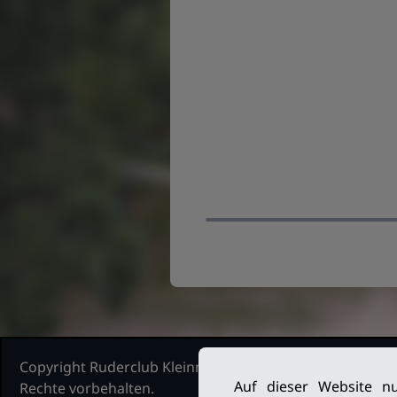
Copyright Ruderclub Kleinmachnow Stahnsdorf Teltow, 2
Auf dieser Website nu
Rechte vorbehalten.