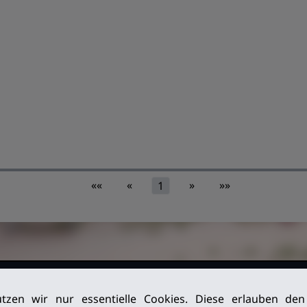
««
«
»
»»
1
026. Alle
Impressum
tzen wir nur essentielle Cookies. Diese erlauben de
Datenschutz