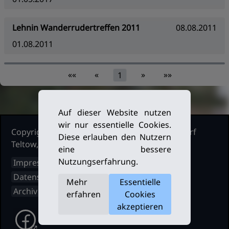
Lehnin Wanderrudertreffen 2011
08.08.2011
01.08.2011
««
«
»
»»
1
Auf dieser Website nutzen
wir nur essentielle Cookies.
Copyright Ruderclub Kleinmachnow Stahnsdorf
Diese erlauben den Nutzern
Teltow, 2026. Alle Rechte vorbehalten.
eine bessere
Nutzungserfahrung.
Impressum
Datenschutz
Mehr
Essentielle
Archiv
erfahren
Cookies
akzeptieren