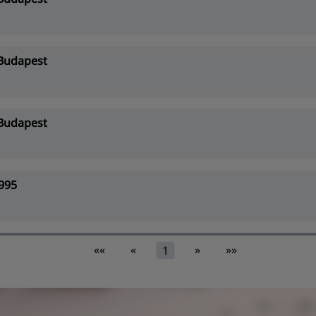
Budapest
Budapest
995
««
«
»
»»
1