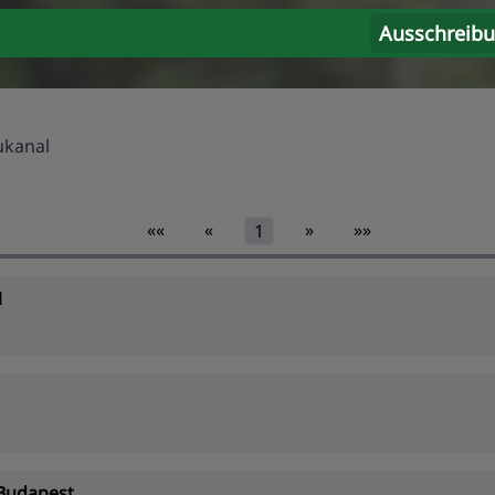
Ausschreib
kanal
««
«
»
»»
1
1
Budapest