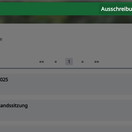
Ausschreib
e
««
«
»
»»
1
2025
tandssitzung