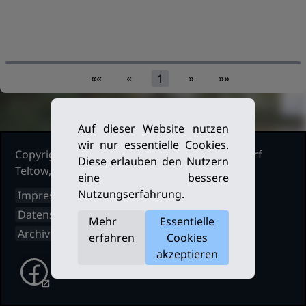
««
«
»
»»
1
Auf dieser Website nutzen
wir nur essentielle Cookies.
Copyright Ruderclub Kleinmachnow Stahnsdorf
Diese erlauben den Nutzern
Teltow, 2026. Alle Rechte vorbehalten.
eine bessere
Nutzungserfahrung.
Impressum
Datenschutz
Mehr
Essentielle
Archiv
erfahren
Cookies
akzeptieren