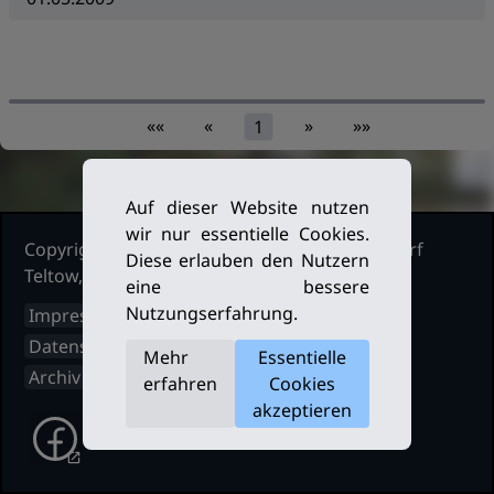
««
«
»
»»
1
Auf dieser Website nutzen
wir nur essentielle Cookies.
Copyright Ruderclub Kleinmachnow Stahnsdorf
Diese erlauben den Nutzern
Teltow, 2026. Alle Rechte vorbehalten.
eine bessere
Nutzungserfahrung.
Impressum
Datenschutz
Mehr
Essentielle
Archiv
erfahren
Cookies
akzeptieren