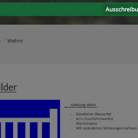
Ausschreib
n
/
Wehre