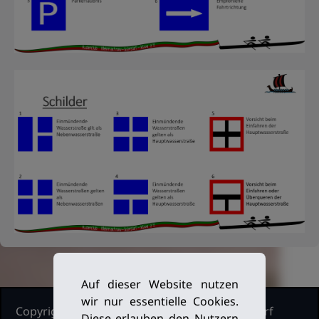
Auf dieser Website nutzen
wir nur essentielle Cookies.
Copyright Ruderclub Kleinmachnow Stahnsdorf
Diese erlauben den Nutzern