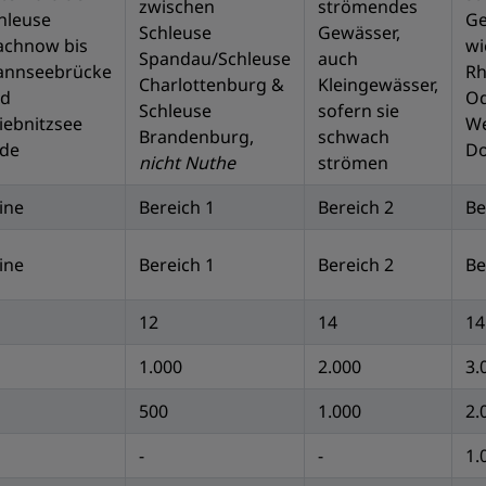
zwischen
strömendes
hleuse
Ge
Schleuse
Gewässer,
chnow bis
wi
Spandau/Schleuse
auch
nnseebrücke
Rh
Charlottenburg &
Kleingewässer,
d
Od
Schleuse
sofern sie
iebnitzsee
We
Brandenburg,
schwach
de
D
nicht Nuthe
strömen
ine
Bereich 1
Bereich 2
Be
ine
Bereich 1
Bereich 2
Be
12
14
14
1.000
2.000
3.
500
1.000
2.
-
-
1.