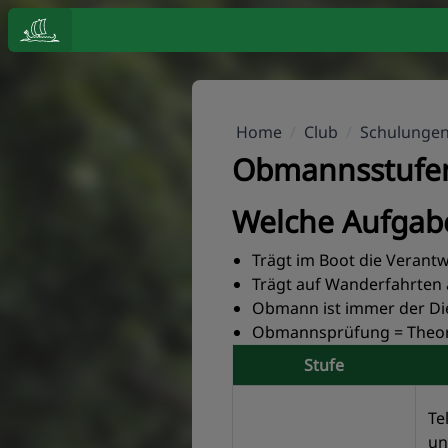
Home
/
Club
/
Schulunge
Obmannsstufe
Welche Aufgab
Trägt im Boot die Verant
Trägt auf Wanderfahrten
Obmann ist immer der Dien
Obmannsprüfung = Theorie
Stufe
Te
un