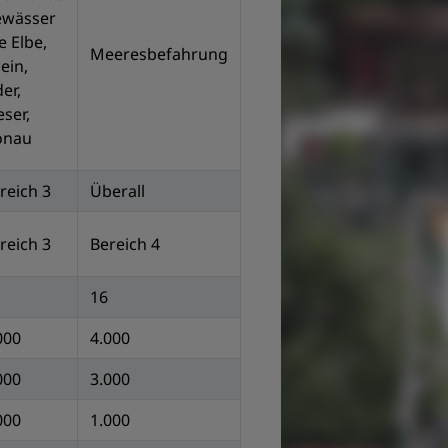
wässer
e Elbe,
Meeresbefahrung
ein,
er,
ser,
onau
reich 3
Überall
reich 3
Bereich 4
16
000
4.000
000
3.000
000
1.000