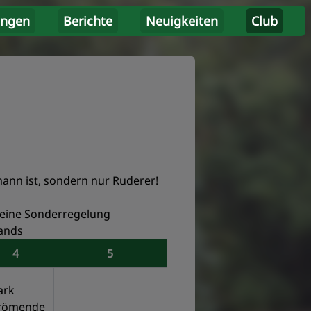
ungen
Berichte
Neuigkeiten
Club
mann ist, sondern nur Ruderer!
t eine Sonderregelung
tands
4
5
ark
römende