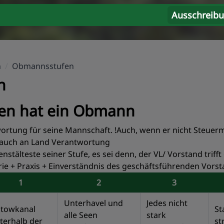
Ausschreib
n
/
Obmannsstufen
n
en hat ein Obmann
wortung für seine Mannschaft. !Auch, wenn er nicht Steuer
 auch an Land Verantwortung
stälteste seiner Stufe, es sei denn, der VL/ Vorstand triff
 + Praxis + Einverständnis des geschäftsführenden Vors
1
2
3
Unterhavel und
Jedes nicht
ltowkanal
St
alle Seen
stark
terhalb der
st