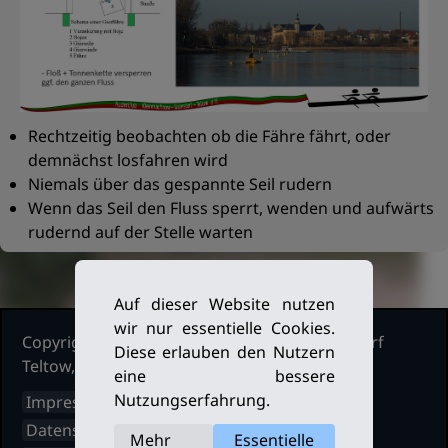
Rechtzeitig beobachten ob die Fähre fährt, oder
demnächst losfahren wird
Niemals über das gespannte Seil rudern
Wenn das Seil den Fluss sperrt, wenden und aufwärts
rudernd auf der Stelle warten
Auf dieser Website nutzen
wir nur essentielle Cookies.
Copyright Ruderclub Kleinmachnow Stahnsdorf
Diese erlauben den Nutzern
Teltow, 2026. Alle Rechte vorbehalten.
eine bessere
Nutzungserfahrung.
Impressum
Datenschutz
Mehr
Essentielle