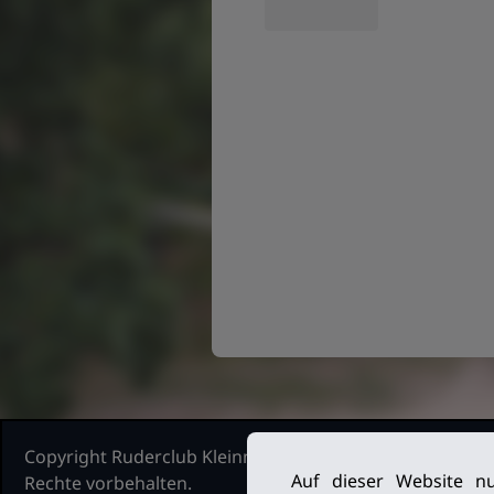
Copyright Ruderclub Kleinmachnow Stahnsdorf Teltow, 2
Auf dieser Website nu
Rechte vorbehalten.