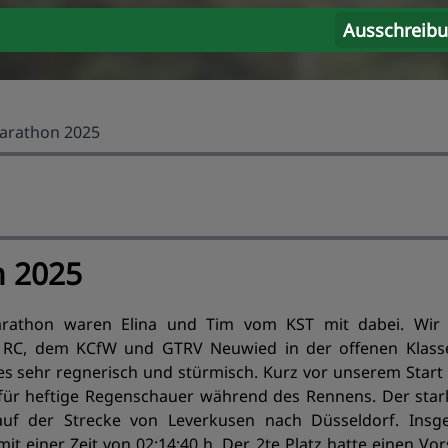
Ausschreib
arathon 2025
 2025
arathon waren Elina und Tim vom KST mit dabei. Wir 
RC, dem KCfW und GTRV Neuwied in der offenen Klass
es sehr regnerisch und stürmisch. Kurz vor unserem Start
für heftige Regenschauer während des Rennens. Der sta
uf der Strecke von Leverkusen nach Düsseldorf. Insg
 einer Zeit von 02:14:40 h. Der 2te Platz hatte einen V