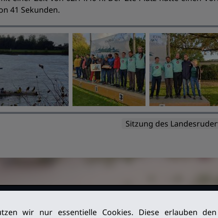
von 41 Sekunden.
Sitzung des Landesruder
026. Alle
Impressum
tzen wir nur essentielle Cookies. Diese erlauben de
Datenschutz