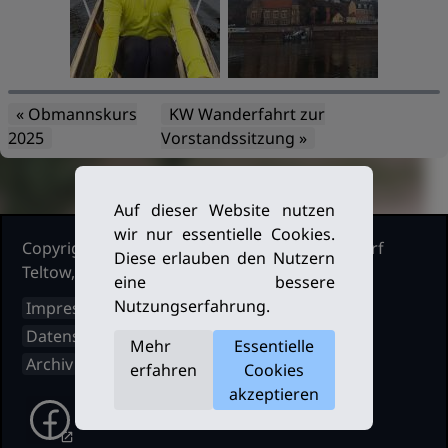
« Obmannskurs
KW Wanderfahrt zur
2025
Vorstandssitzung »
Auf dieser Website nutzen
wir nur essentielle Cookies.
Copyright Ruderclub Kleinmachnow Stahnsdorf
Diese erlauben den Nutzern
Teltow, 2026. Alle Rechte vorbehalten.
eine bessere
Nutzungserfahrung.
Impressum
Datenschutz
Mehr
Essentielle
Archiv
erfahren
Cookies
akzeptieren