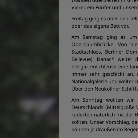
Wanderrudertreffen in direk
Vierer, ein Fünfer und unse
Freitag ging es über den Tel
oder das eigene Bett vor.
Am Samstag ging es um 8
Oberbaumbrücke. Von hie
Stadtschloss, Berliner Do
Bellevue). Danach weiter
Tiergartenschleuse eine län
immer sehr geschickt an, 
Nationalgalerie und weite
Über den Neuköllner Schifff
Am Sonntag wollten wir d
Deutschlands (Mittelgroße 
ruderten natürlich mit der 
sollten. Unser Vorschlag, d
können ja draußen im Regen