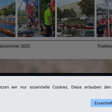
pätsommer 2025
Tradit
026. Alle
Impressum
tzen wir nur essentielle Cookies. Diese erlauben de
Datenschutz
Archiv
Essentiel