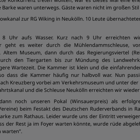
te Konkurrenz treten wollten, war es dieses Mal eine ehe
re Barke waren unterwegs. Gäste waren nicht im großen Sti
towkanal zur RG Wiking in Neukölln. 10 Leute übernachteten 
 Uhr aufs Wasser. Kurz nach 9 Uhr erreichten wir
r geht es weiter durch die Mühlendammschleuse, vor
m, Altem Museum, dann durch das Regierungsviertel (Rei
 durch den Tiergarten bis zur Mündung des Landwehrk
gere Wartezeit. Die Kammer ist klein und die einfahrenden
so dass die Kammer häufig nur halbvoll war. Nun pass
r nach Kreuzberg vorbei am Verkehrsmuseum und unter de
ahrtskanal und die Schleuse Neukölln erreichten wir wieder
ann noch unseren Pokal (Winsauerpreis) als erfolgre
Vereine) beim Festakt des Deutschen Ruderverbands in R
Barke zum Rathaus. Leider wurde uns der Eintritt verweigert
ass der Rest ja im Foyer warten könnte, wurde rüde abgel
 warten”.