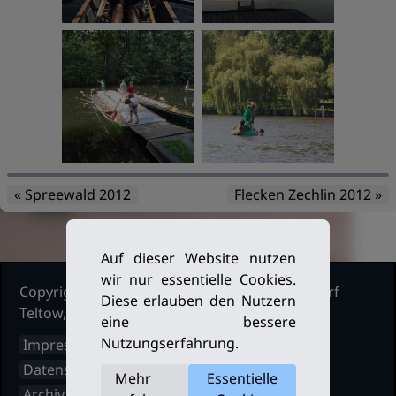
« Spreewald 2012
Flecken Zechlin 2012 »
Auf dieser Website nutzen
wir nur essentielle Cookies.
Copyright Ruderclub Kleinmachnow Stahnsdorf
Diese erlauben den Nutzern
Teltow, 2026. Alle Rechte vorbehalten.
eine bessere
Nutzungserfahrung.
Impressum
Datenschutz
Mehr
Essentielle
Archiv