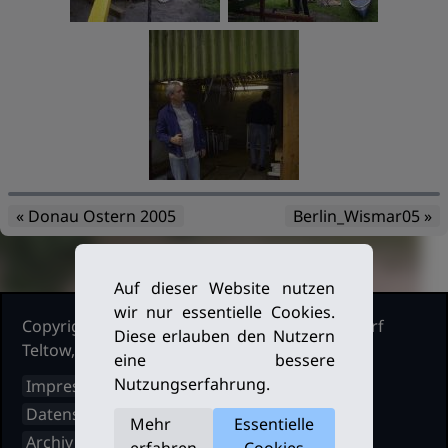
« Donau Ostern 2005
Berlin_Wismar05 »
Auf dieser Website nutzen
wir nur essentielle Cookies.
Copyright Ruderclub Kleinmachnow Stahnsdorf
Diese erlauben den Nutzern
Teltow, 2026. Alle Rechte vorbehalten.
eine bessere
Nutzungserfahrung.
Impressum
Datenschutz
Mehr
Essentielle
Archiv